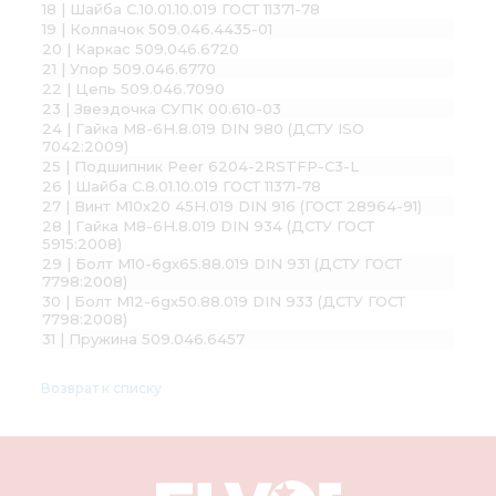
18 | Шайба С.10.01.10.019 ГОСТ 11371-78
19 | Колпачок 509.046.4435-01
20 | Каркас 509.046.6720
21 | Упор 509.046.6770
22 | Цепь 509.046.7090
23 | Звездочка СУПК 00.610-03
24 | Гайка М8-6H.8.019 DIN 980 (ДСТУ ISO
7042:2009)
25 | Подшипник Peer 6204-2RSTFP-C3-L
26 | Шайба С.8.01.10.019 ГОСТ 11371-78
27 | Винт М10х20 45Н.019 DIN 916 (ГОСТ 28964-91)
28 | Гайка М8-6Н.8.019 DIN 934 (ДСТУ ГОСТ
5915:2008)
29 | Болт М10-6gх65.88.019 DIN 931 (ДСТУ ГОСТ
7798:2008)
30 | Болт М12-6gх50.88.019 DIN 933 (ДСТУ ГОСТ
7798:2008)
31 | Пружина 509.046.6457
Возврат к списку