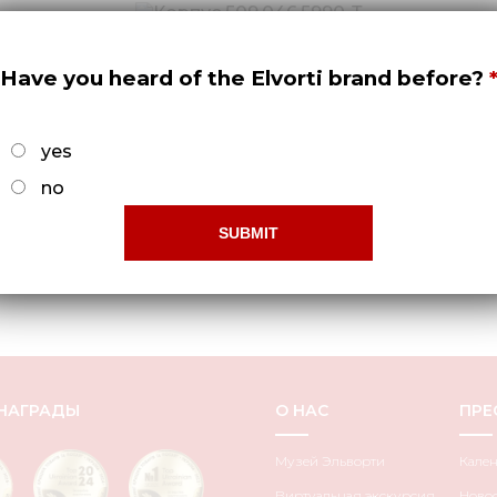
Have you heard of the Elvorti brand before?
yes
no
008)
НАГРАДЫ
О НАС
ПРЕ
Музей Эльворти
Кале
Виртуальная экскурсия
Ново