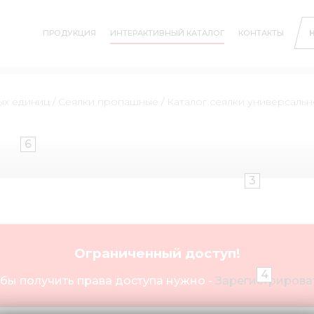
ПРОДУКЦИЯ
ИНТЕРАКТИВНЫЙ КАТАЛОГ
КОНТАКТЫ
ых единиц
/
Сеялки пропашные
/
Каталог сеялки универсаль
6
3
Ограниченный доступ!
4
бы получить права доступа нужно -
Зарегистрироват