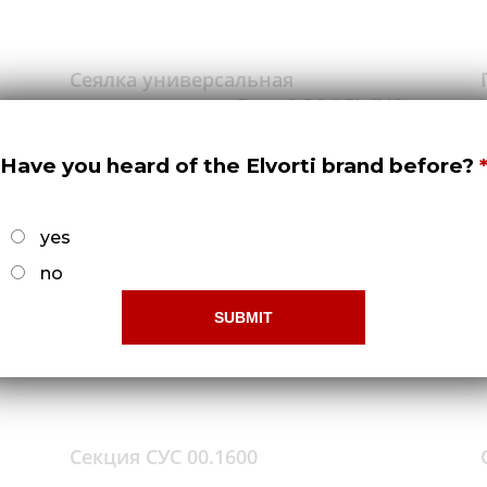
Сеялка универсальная
пневматическая Вега-8 PROFI СУС
00.000
Докладніше
Have you heard of the Elvorti brand before?
yes
no
Секция СУС 00.1600