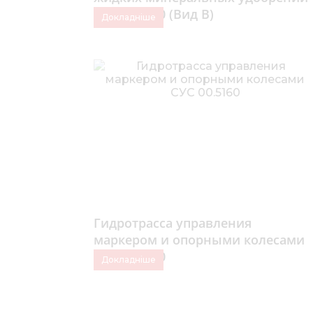
СУС 00.9800 (Вид В)
Докладніше
Гидротрасса управления
маркером и опорными колесами
СУС 00.5160
Докладніше