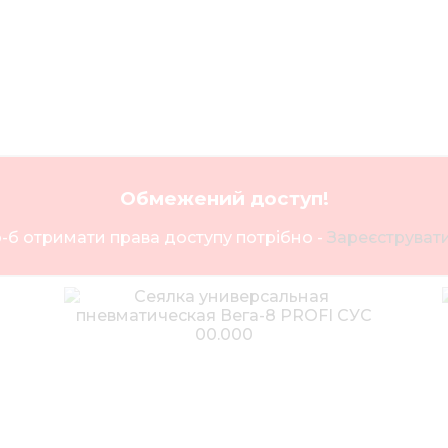
Обмежений доступ!
-б отримати права доступу потрібно -
Зареєструвати