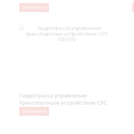
Докладніше
Гидротрасса управления
транспортным устройством СУС
00.5170
Докладніше