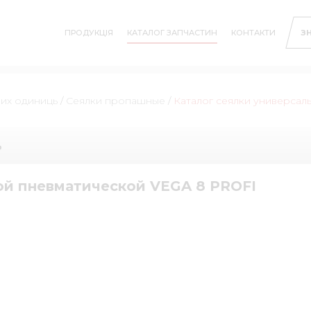
ПРОДУКЦІЯ
КАТАЛОГ ЗАПЧАСТИН
КОНТАКТИ
З
них одиниць
/
Сеялки пропашные
/
Каталог сеялки универса
ь
ой пневматической VEGA 8 PROFI