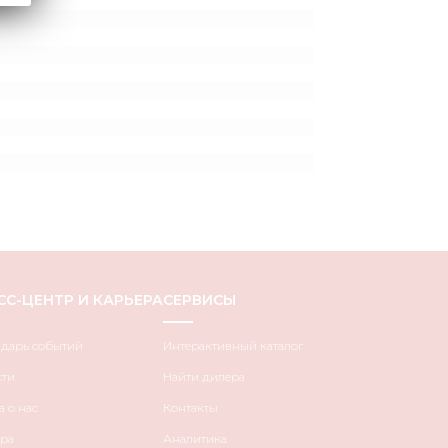
СС-ЦЕНТР И КАРЬЕРА
СЕРВИСЫ
ндарь событий
Интерактивный каталог
сти
Найти дилера
 о нас
Контакты
ра
Аналитика