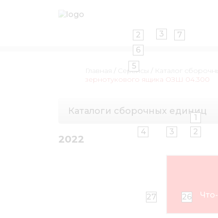
3
2
7
6
5
Главная
/
Сервисы
/
Каталог сборочн
зернотукового ящика ОЗШ 04.300
Каталоги сборочных единиц
1
4
3
2
2022
Что-
27
26