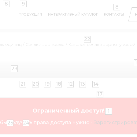
8
9
8
ПРОДУКЦИЯ
ИНТЕРАКТИВНЫЙ КАТАЛОГ
КОНТАКТЫ
22
ых единиц
/
Сеялки зерновые
/
Каталог сеялки зернотуковой
23
21
20
19
18
12
13
14
17
Ограниченный доступ!
1
бы получить права доступа нужно -
Зарегистрироват
25
24