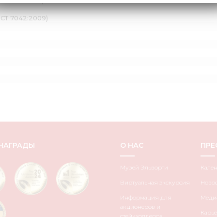
СТ 7798:2008)
ОСТ 7042:2009)
НАГРАДЫ
О НАС
ПРЕ
Музей Эльворти
Кале
Виртуальная экскурсия
Ново
Информация для
Медиа
акционеров и
Карье
стейкхолдеров