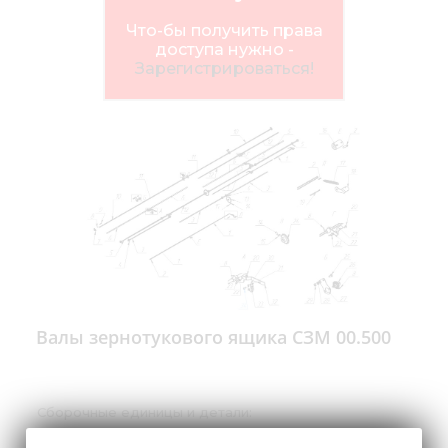
Медиа
Что-бы получить права
Кар
доступа нужно -
Зарегистрироваться!
Купить 
Найти 
Конт
Валы зернотукового ящика СЗМ 00.500
Сборочные единицы и детали:
1 | Вал СЗМ 00.632