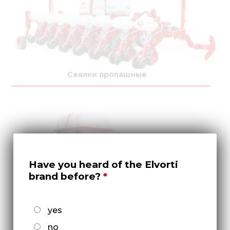
Сеялки пропашные
Have you heard of the Elvorti
brand before?
yes
Культиваторы междурядные
no