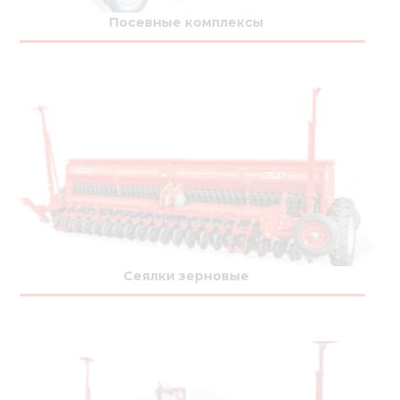
Медиа
Посевные комплексы
Кар
Купить 
Найти 
Конт
Сеялки зерновые