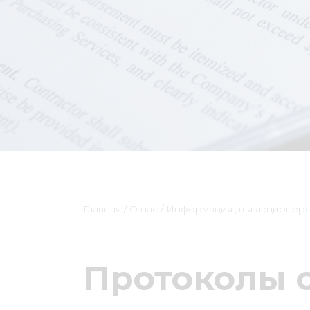
Главная
/
О нас
/
Информация для акционеро
Протоколы 