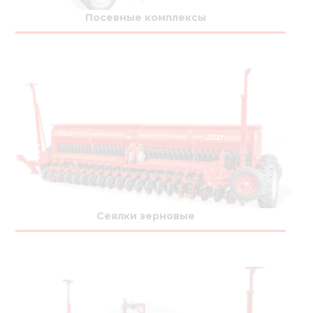
Медиа
Посевные комплексы
Кар
Купить 
Найти 
Конт
Сеялки зерновые