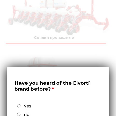
Сеялки пропашные
Have you heard of the Elvorti
brand before?
yes
Культиваторы междурядные
no