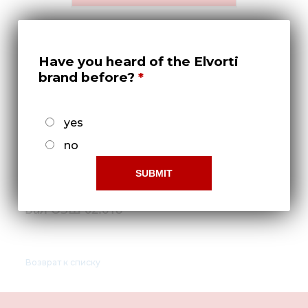
Медиа
Кар
Купить 
Have you heard of the Elvorti
brand before?
Найти 
Конт
yes
no
Вал ОЗШ 02.618
Возврат к списку