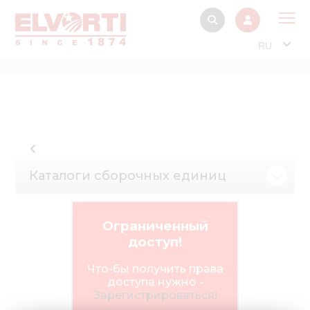
RU
О 
Прод
Интерактив
Музей Э
Каталоги сборочных единиц
Павильон
Информация дл
стейкх
Ограниченный
доступ!
Информация
электро
Что-бы получить права
доступа нужно -
Нов
Зарегистрироваться!