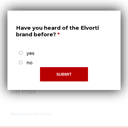
Нов
Медіа 
Кар
Have you heard of the Elvorti
brand before?
Купити 
Знайти
yes
Конт
no
Шплинт игольчатый 5 оцинкованный
DIN 11024
Повернення до списку