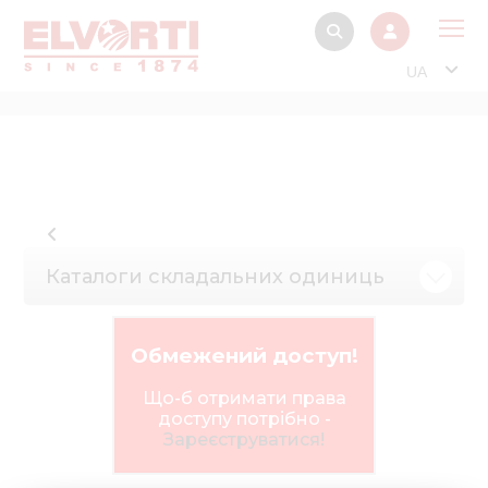
UA
Про
Прод
Фінанс
Інтерактив
Каталоги складальних одиниць
Музей Е
Павільйон
Обмежений доступ!
Інформація для
стейкх
Що-б отримати права
доступу потрібно -
Інформація 
Зареєструватися!
електро