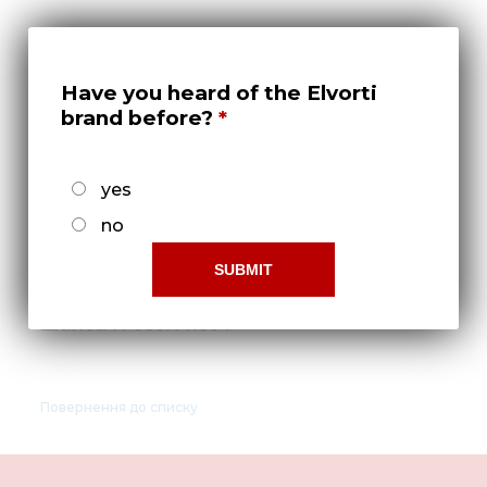
Нов
Медіа 
Кар
Have you heard of the Elvorti
brand before?
Купити 
Знайти
yes
Конт
no
Шайба Н 080.11.004
Повернення до списку