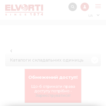
UA
Про
Прод
Фінанс
Інтерактив
Каталоги складальних одиниць
Музей Е
Павільйон
Обмежений доступ!
Інформація для
стейкх
Що-б отримати права
доступу потрібно -
Інформація 
Зареєструватися!
електро