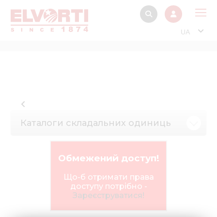
UA
Про
Прод
Фінанс
Інтерактив
Каталоги складальних одиниць
Музей Е
Павільйон
Обмежений доступ!
Інформація для
стейкх
Що-б отримати права
доступу потрібно -
Інформація 
Зареєструватися!
електро