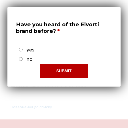
Нов
Медіа 
Кар
Have you heard of the Elvorti
brand before?
Купити 
Знайти
yes
Конт
no
Шайба 12.01.10.019 ГОСТ 6958
Повернення до списку