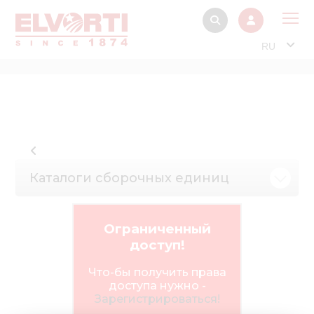
RU
О 
Прод
Интерактив
Музей Э
Каталоги сборочных единиц
Павильон
Информация дл
стейкх
Ограниченный
доступ!
Информация
электро
Что-бы получить права
доступа нужно -
Нов
Зарегистрироваться!