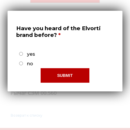
Медиа
Кар
Купить 
Have you heard of the Elvorti
brand before?
Найти 
Конт
yes
no
Рычаг СЗМ 00.560
Возврат к списку