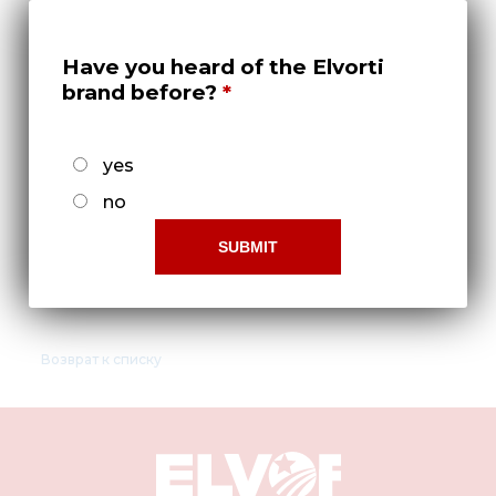
Медиа
Кар
Have you heard of the Elvorti
brand before?
Купить 
Найти 
yes
Конт
no
Ручка СЗХ 00.680
Возврат к списку