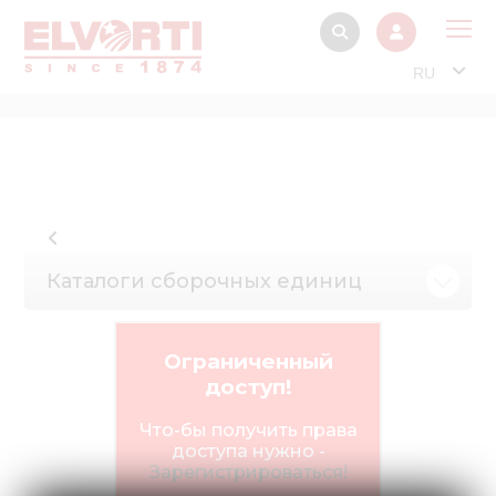
RU
О 
Прод
Интерактив
Музей Э
Каталоги сборочных единиц
Павильон
Информация дл
стейкх
Ограниченный
доступ!
Информация
электро
Что-бы получить права
доступа нужно -
Нов
Зарегистрироваться!