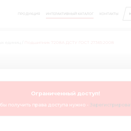
ПРОДУКЦИЯ
ИНТЕРАКТИВНЫЙ КАТАЛОГ
КОНТАКТЫ
ых единиц
/
Подшипник 7208А ДСТУ ГОСТ 27365:2008
Ограниченный доступ!
бы получить права доступа нужно -
Зарегистрироват