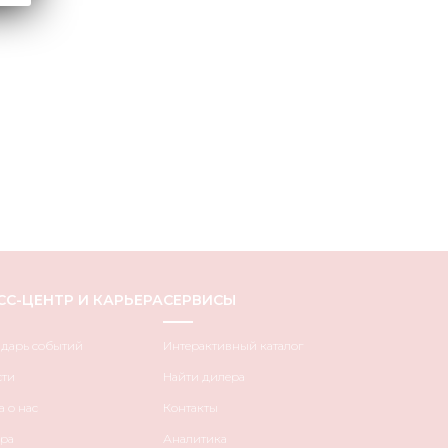
СС-ЦЕНТР И КАРЬЕРА
СЕРВИСЫ
ндарь событий
Интерактивный каталог
сти
Найти дилера
 о нас
Контакты
ра
Аналитика