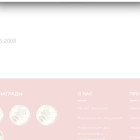
5:2008
НАГРАДЫ
О НАС
ПРЕ
Музей Эльворти
Кале
Виртуальная экскурсия
Ново
Информация для
Медиа
акционеров и
Карье
стейкхолдеров