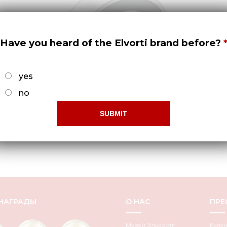
Have you heard of the Elvorti brand before?
yes
no
НАГРАДЫ
О НАС
ПРЕ
Музей Эльворти
Кале