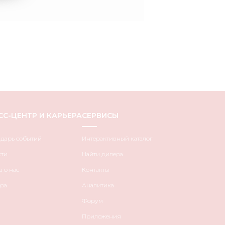
СС-ЦЕНТР И КАРЬЕРА
СЕРВИСЫ
ндарь событий
Интерактивный каталог
сти
Найти дилера
 о нас
Контакты
ра
Аналитика
Форум
Приложения