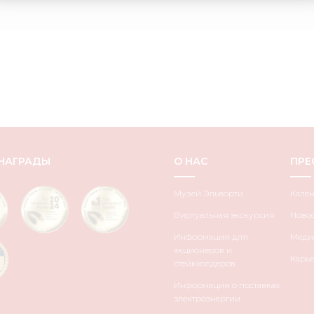
НАГРАДЫ
О НАС
ПРЕ
Музей Эльворти
Кале
Виртуальная экскурсия
Ново
Информация для
Медиа
акционеров и
Карье
стейкхолдеров
Информация о поставках
электроэнергии