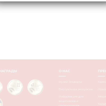
НАГРАДЫ
О НАС
ПРЕ
Музей Эльворти
Кале
Виртуальная экскурсия
Ново
Информация для
Медиа
акционеров и
Карье
стейкхолдеров