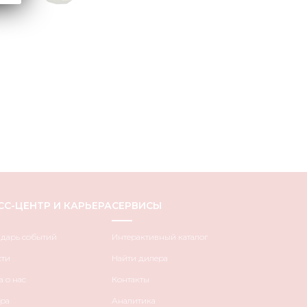
СС-ЦЕНТР И КАРЬЕРА
СЕРВИСЫ
ндарь событий
Интерактивный каталог
сти
Найти дилера
 о нас
Контакты
ра
Аналитика