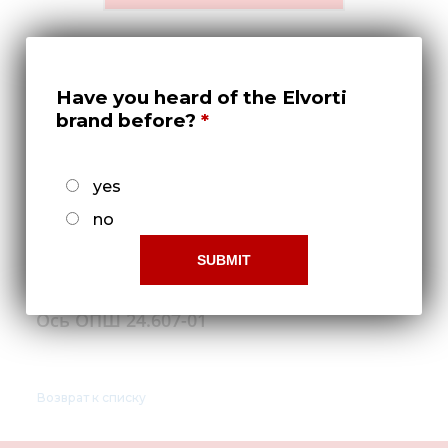
Медиа
Кар
Купить 
Have you heard of the Elvorti
brand before?
Найти 
Конт
yes
no
Ось ОПШ 24.607-01
Возврат к списку