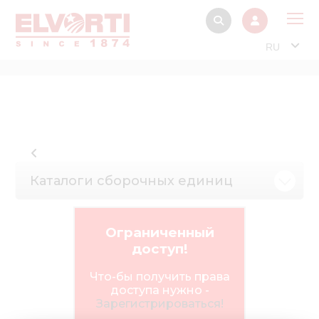
RU
О 
Прод
Интерактив
Музей Э
Каталоги сборочных единиц
Павильон
Информация дл
стейкх
Ограниченный
доступ!
Информация
электро
Что-бы получить права
доступа нужно -
Нов
Зарегистрироваться!