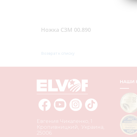
Ножка СЗМ 00.890
Возврат к списку
НАШИ
Евгения Чикаленко, 1
Кропивницкий
,
Украина
,
25006