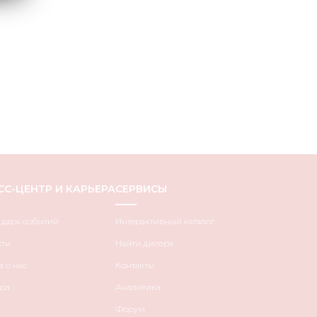
СС-ЦЕНТР И КАРЬЕРА
СЕРВИСЫ
ндарь событий
Интерактивный каталог
сти
Найти дилера
 о нас
Контакты
ра
Аналитика
Форум