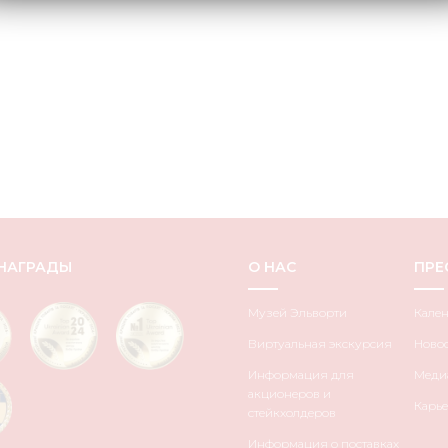
НАГРАДЫ
О НАС
ПРЕ
Музей Эльворти
Кале
Виртуальная экскурсия
Ново
Информация для
Медиа
акционеров и
Карье
стейкхолдеров
Информация о поставках