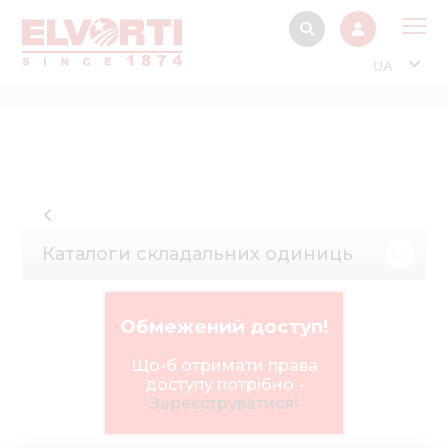
UA
Про
Прод
Фінанс
Інтерактив
Каталоги складальних одиниць
Музей Е
Павільйон
Обмежений доступ!
Інформація для
стейкх
Що-б отримати права
доступу потрібно -
Інформація 
Зареєструватися!
електро