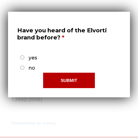
Нов
Медіа 
Кар
Have you heard of the Elvorti
brand before?
Купити 
Знайти
yes
Конт
no
Кольцо 12х1 DIN 471 (ДСТУ ГОСТ
13942:2008)
Повернення до списку