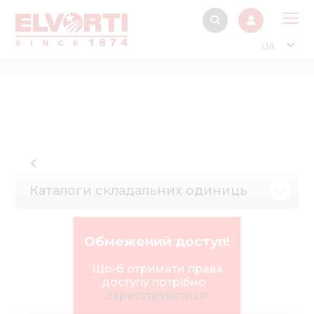
UA
Про
Прод
Фінанс
Інтерактив
Музей Е
Каталоги складальних одиниць
Павільйон
Інформація для
Обмежений доступ!
стейкх
Що-б отримати права
Інформація 
доступу потрібно -
електро
Зареєструватися!