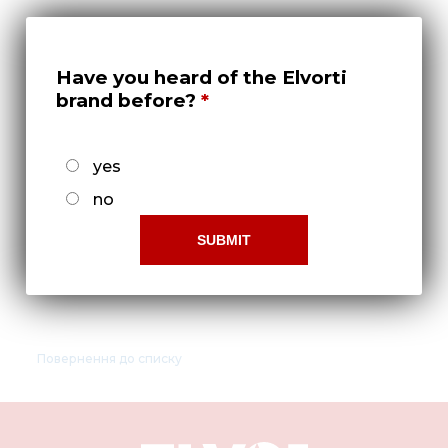
Нов
Медіа 
Have you heard of the Elvorti
Кар
brand before?
Купити 
Знайти
yes
Конт
no
Фланец СУС 12.4299
Повернення до списку