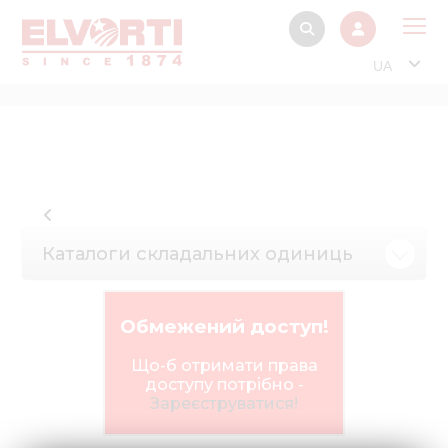
UA
Про
Прод
Фінанс
Інтерактив
Каталоги складальних одиниць
Музей Е
Павільйон
Обмежений доступ!
Інформація для
стейкх
Що-б отримати права
доступу потрібно -
Інформація 
Зареєструватися!
електро