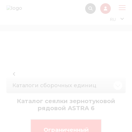
RU
О 
Прод
Интерактив
Музей Э
Павильон
Каталоги сборочных единиц
Информация дл
стейкх
Каталог сеялки зернотуковой
Информация
рядовой ASTRA 6
электро
Нов
Ограниченный