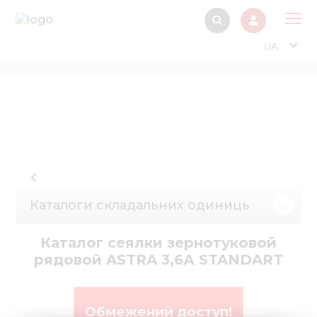
UA
Про
Прод
Фінанс
Інтерактив
Музей Е
Каталоги складальних одиниць
Павільйон
Інформація для
Каталог сеялки зернотуковой
стейкх
рядовой ASTRA 3,6А STANDART
Інформація 
електро
Обмежений доступ!