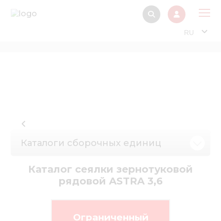
RU
О 
Прод
Интерактив
Музей Э
Павильон
Каталоги сборочных единиц
Информация дл
стейкх
Каталог сеялки зернотуковой
Информация
рядовой ASTRA 3,6
электро
Нов
Ограниченный