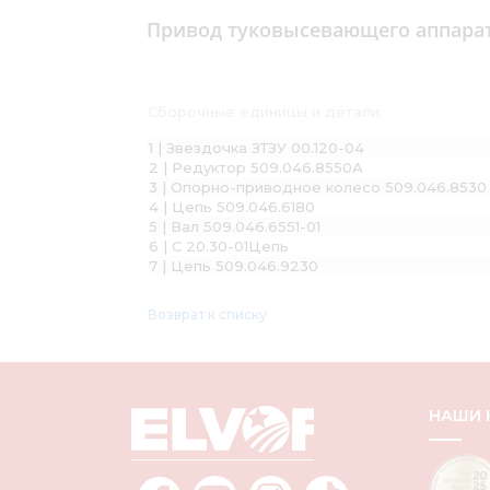
Привод туковысевающего аппарата 
Сборочные единицы и детали:
1 | Звездочка ЗТЗУ 00.120-04
2 | Редуктор 509.046.8550А
3 | Опорно-приводное колесо 509.046.8530 
4 | Цепь 509.046.6180
5 | Вал 509.046.6551-01
6 | С 20.30-01Цепь
7 | Цепь 509.046.9230
Возврат к списку
НАШИ