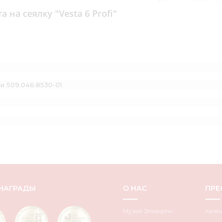
на сеялку "Vesta 6 Profi"
и 509.046.8530-01
НАГРАДЫ
О НАС
ПРЕ
Музей Эльворти
Кале