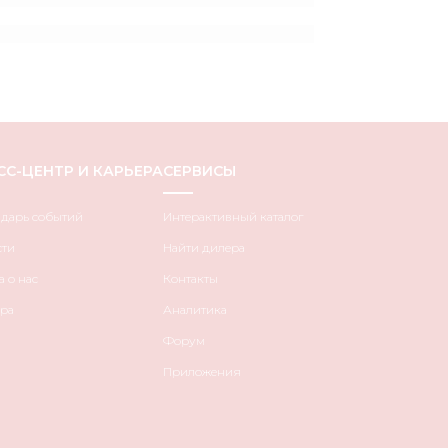
СС-ЦЕНТР И КАРЬЕРА
СЕРВИСЫ
ндарь событий
Интерактивный каталог
сти
Найти дилера
 о нас
Контакты
ра
Аналитика
Форум
Приложения