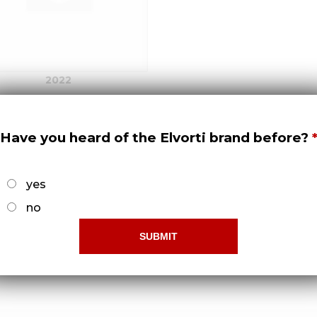
2022
Have you heard of the Elvorti brand before?
Ограниченный доступ!
бы получить права доступа нужно -
Зарегистрироват
yes
no