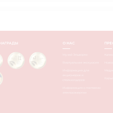
НАГРАДЫ
О НАС
ПРЕ
Музей Эльворти
Кале
Виртуальная экскурсия
Ново
Информация для
Медиа
акционеров и
Карье
стейкхолдеров
Информация о поставках
электроэнергии