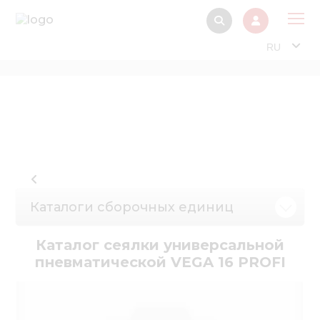
RU
О 
Прод
Интерактив
Музей Э
Павильон
Каталоги сборочных единиц
Информация дл
стейкх
Каталог сеялки универсальной
Информация
пневматической VEGA 16 PROFI
электро
Нов