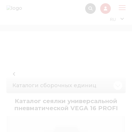
RU
О 
Прод
Интерактив
Музей Э
Павильон
Каталоги сборочных единиц
Информация дл
стейкх
Каталог сеялки универсальной
Информация
пневматической VEGA 16 PROFI
электро
Нов