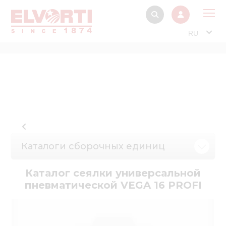
RU
О 
Прод
Интерактив
Музей Э
Павильон
Каталоги сборочных единиц
Информация дл
стейкх
Каталог сеялки универсальной
Информация
пневматической VEGA 16 PROFI
электро
Нов