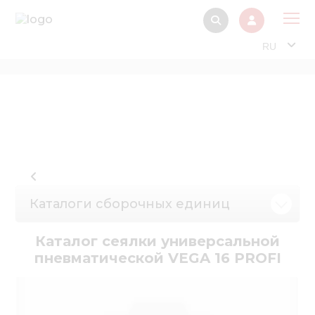
RU
О 
Прод
Интерактив
Музей Э
Павильон
Каталоги сборочных единиц
Информация дл
стейкх
Каталог сеялки универсальной
Информация
пневматической VEGA 16 PROFI
электро
Нов