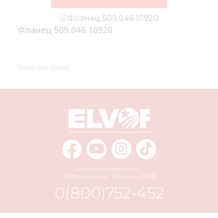
Фланец 509.046.10920
Возврат к списку
Евгения Чикаленко, 1
Кропивницкий
,
Украина
,
25006
0(800)752-452
info@elvorti.com