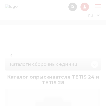
RU
О 
Прод
Интерактив
Музей Э
Павильон
Каталоги сборочных единиц
Информация дл
стейкх
Каталог опрыскивателя TETIS 24 и
TETIS 28
Информация
электро
Нов