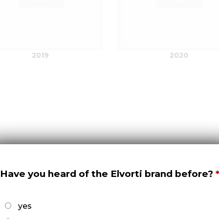
2019
2020
Have you heard of the Elvorti brand before?
3
yes