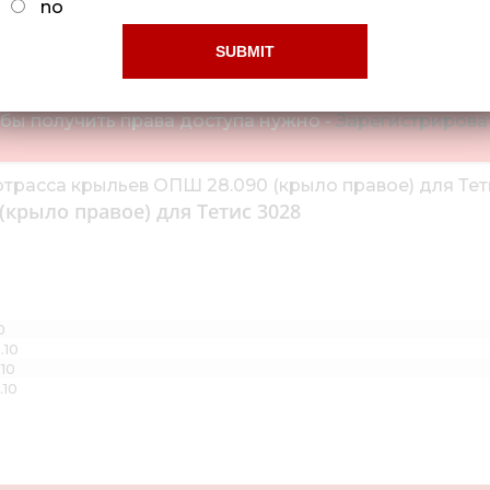
no
4
Ограниченный доступ!
бы получить права доступа нужно -
Зарегистрироват
крыло правое) для Тетис 3028
0
.10
10
.10