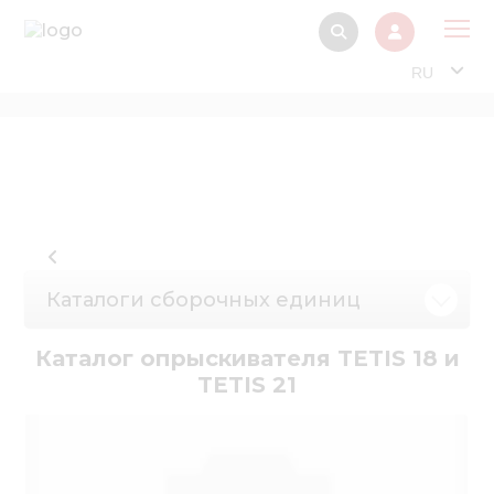
RU
О 
Прод
Интерактив
Музей Э
Павильон
Каталоги сборочных единиц
Информация дл
стейкх
Каталог опрыскивателя TETIS 18 и
TETIS 21
Информация
электро
Нов