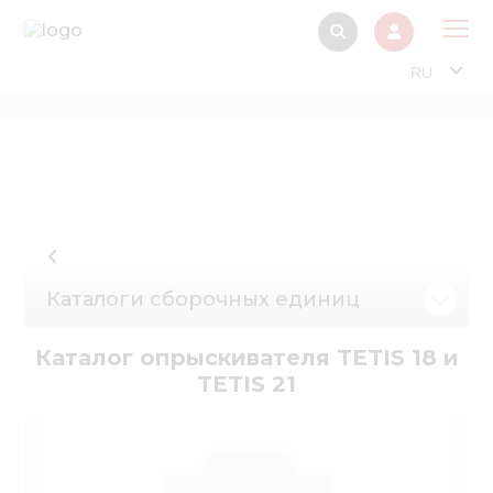
RU
О 
Прод
Интерактив
Музей Э
Павильон
Каталоги сборочных единиц
Информация дл
стейкх
Каталог опрыскивателя TETIS 18 и
TETIS 21
Информация
электро
Нов