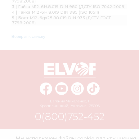
7798:2008)
3 | Гайка М12-6H.8.019 DIN 980 (ДСТУ ISO 7042:2009)
4 | Гайка М12-6H.8.019 DIN 985 (ISO 10511)
5 | Болт М12-6gх25.88.019 DIN 933 (ДСТУ ГОСТ
7798:2008)
Возврат к списку
Евгения Чикаленко, 1
Кропивницкий
,
Украина
,
25006
0(800)752-452
info@elvorti.com
Мы используем файлы cookie для улучшения