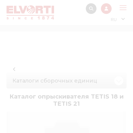
RU
О 
Прод
Интерактив
Музей Э
Павильон
Каталоги сборочных единиц
Информация дл
стейкх
Каталог опрыскивателя TETIS 18 и
TETIS 21
Информация
электро
Нов