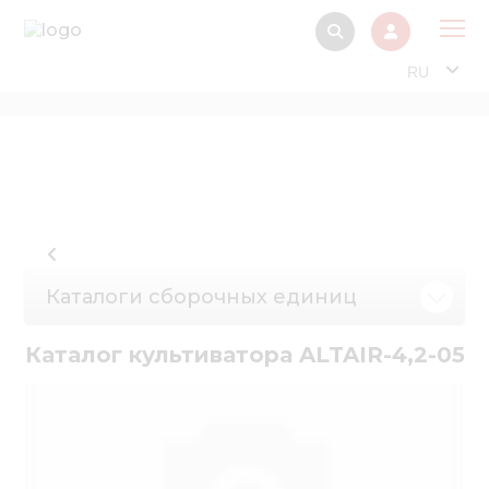
RU
О 
Прод
Интерактив
Музей Э
Павильон
Каталоги сборочных единиц
Информация дл
стейкх
Каталог культиватора ALTAIR-4,2-05
Информация
электро
Нов