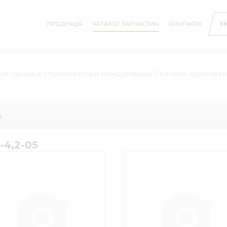
ПРОДУКЦІЯ
КАТАЛОГ ЗАПЧАСТИН
КОНТАКТИ
З
них одиниць
/
Культиваторы междурядные
/
Каталог культиват
ь
-4,2-05