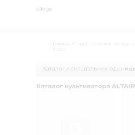
Головна
/
Сервіси
/
Каталог складаль
07.250
Каталоги складальних одиниц
Каталог культиватора ALTAIR