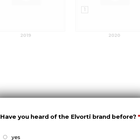
1
2019
2020
Have you heard of the Elvorti brand before?
3
yes