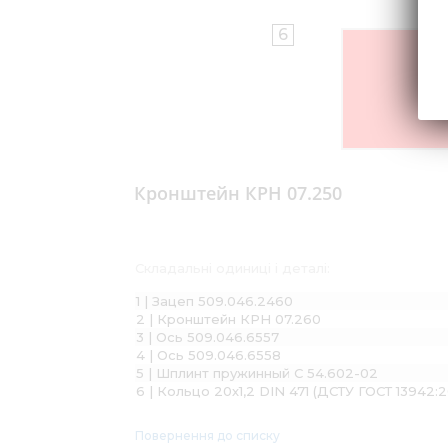
6
Що
Кронштейн КРН 07.250
Складальні одиниці і деталі:
1 | Зацеп 509.046.2460
2 | Кронштейн КРН 07.260
3 | Ось 509.046.6557
4 | Ось 509.046.6558
5 | Шплинт пружинный С 54.602-02
6 | Кольцо 20х1,2 DIN 471 (ДСТУ ГОСТ 13942:
Повернення до списку