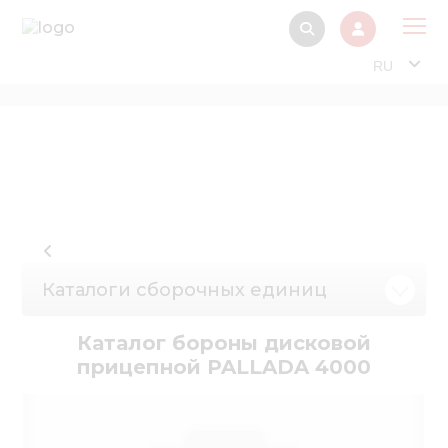
RU
О 
Прод
Интерактив
Музей Э
Павильон
Каталоги сборочных единиц
Информация дл
стейкх
Каталог бороны дисковой
Информация
прицепной PALLADA 4000
электро
Нов