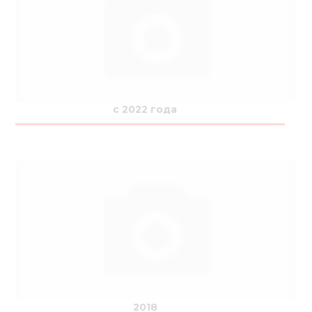
Медиа
Кар
Купить 
Найти 
c 2022 года
Конт
2018