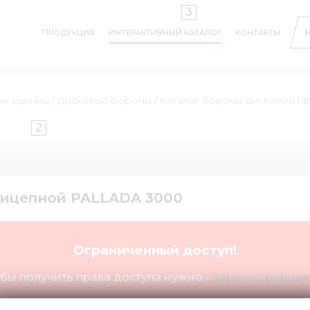
3
ПРОДУКЦИЯ
ИНТЕРАКТИВНЫЙ КАТАЛОГ
КОНТАКТЫ
ых единиц
/
Дисковые бороны
/
Каталог бороны дисковой п
2
рицепной PALLADA 3000
Ограниченный доступ!
бы получить права доступа нужно -
Зарегистрироват