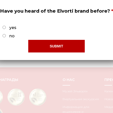
Have you heard of the Elvorti brand before?
yes
no
НАГРАДЫ
О НАС
ПРЕ
Музей Эльворти
Кале
Виртуальная экскурсия
Ново
Информация для
Медиа
акционеров и