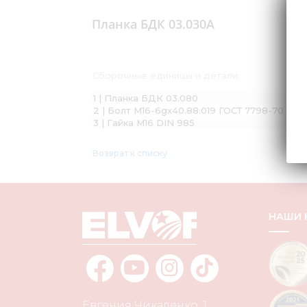
Планка БДК 03.030А
Сборочные единицы и детали:
1 | Планка БДК 03.080
2 | Болт М16-6gx40.88.019 ГОСТ 7798-70
3 | Гайка М16 DIN 985
Возврат к списку
НАШИ
Евгения Чикаленко, 1