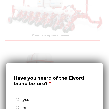
Сеялки пропашные
Have you heard of the Elvorti
brand before?
yes
Культиваторы междурядные
no