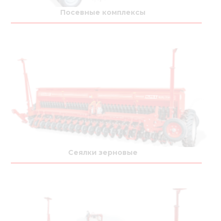
Медиа
Посевные комплексы
Кар
Купить 
Найти 
Конт
Сеялки зерновые