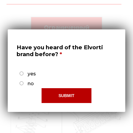
Ограниченный
доступ!
Что-бы получить права
Have you heard of the Elvorti
доступа нужно -
brand before?
Зарегистрироваться!
yes
no