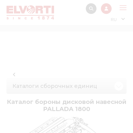
RU
О 
Прод
Интерактив
Музей Э
Павильон
Каталоги сборочных единиц
Информация дл
стейкх
Каталог бороны дисковой навесной
Информация
PALLADA 1800
электро
Нов