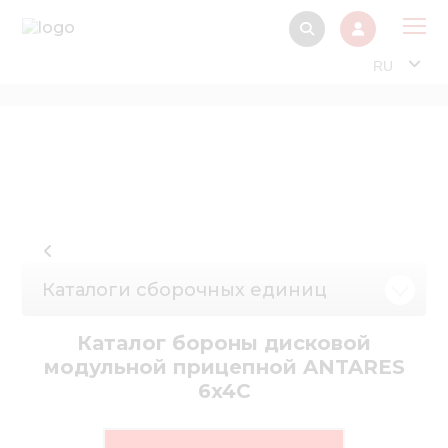
RU
О 
Прод
Интерактив
Музей Э
Павильон
Каталоги сборочных единиц
Информация дл
стейкх
Каталог бороны дисковой
Информация
модульной прицепной ANTARES
электро
6x4C
Нов