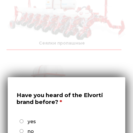
Сеялки пропашные
Have you heard of the Elvorti
brand before?
yes
Культиваторы междурядные
no