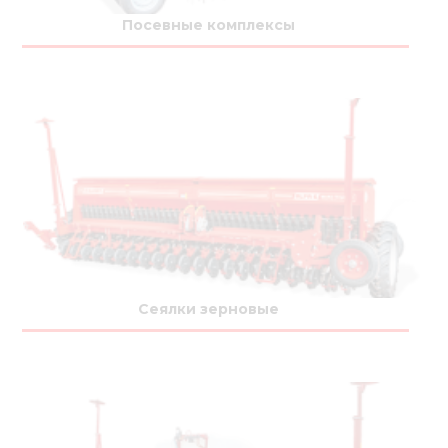
Медиа
Посевные комплексы
Кар
Купить 
Найти 
Конт
Сеялки зерновые