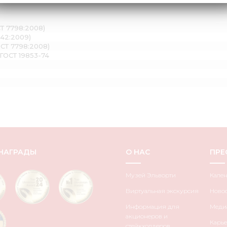
СТ 7798:2008)
042:2009)
ОСТ 7798:2008)
ГОСТ 19853-74
НАГРАДЫ
О НАС
ПРЕ
Музей Эльворти
Кале
Виртуальная экскурсия
Ново
Информация для
Медиа
акционеров и
Карье
стейкхолдеров