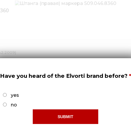
8360
42:2009)
.3.35432630-002_2010
Have you heard of the Elvorti brand before?
yes
no
СТ 7042:2009)
СТ 7798:2008)