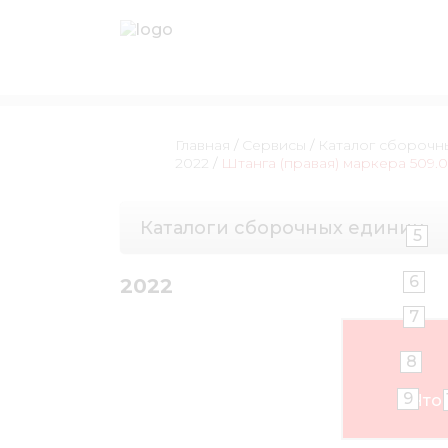
Главная
/
Сервисы
/
Каталог сборочн
2022
/
Штанга (правая) маркера 509.
Каталоги сборочных единиц
5
6
2022
7
8
9
Что-