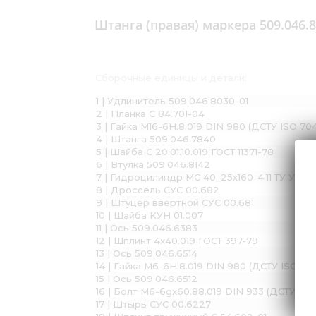
Штанга (правая) маркера 509.046.
Сборочные единицы и детали:
1 | Удлинитель 509.046.8030-01
2 | Планка С 84.701-04
3 | Гайка М16-6H.8.019 DIN 980 (ДСТУ ISO 70
4 | Штанга 509.046.7840
5 | Шайба С 20.01.10.019 ГОСТ 11371-78
6 | Втулка 509.046.8142
7 | Гидроцилиндр МС 40_25х160-4.11 ТУ У 29
8 | Дроссель СУС 00.682
9 | Штуцер ввертной СУС 00.681
10 | Шайба КУН 01.007
11 | Ось 509.046.6383
12 | Шплинт 4х40.019 ГОСТ 397-79
13 | Ось 509.046.6514
14 | Гайка М6-6H.8.019 DIN 980 (ДСТУ ISO ГО
15 | Ось 509.046.6512
16 | Болт М6-6gх60.88.019 DIN 933 (ДСТУ ГО
17 | Штырь СУС 00.6227