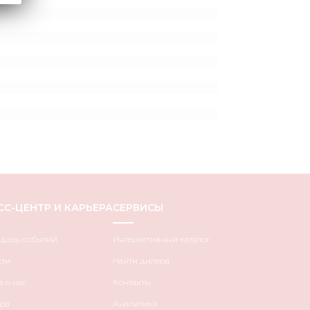
СС-ЦЕНТР И КАРЬЕРА
СЕРВИСЫ
ндарь событий
Интерактивный каталог
сти
Найти дилера
 о нас
Контакты
ра
Аналитика