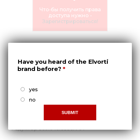
Медиа
Что-бы получить права
Кар
доступа нужно -
Зарегистрироваться!
Купить 
Найти 
Конт
Have you heard of the Elvorti
brand before?
yes
no
Редуктор 509.046.8550А-01