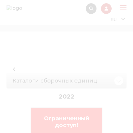
RU
О 
Прод
Интерактив
Музей Э
Павильон
Каталоги сборочных единиц
Информация дл
стейкх
2022
Информация
электро
Ограниченный
Нов
доступ!