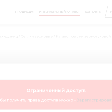
ПРОДУКЦИЯ
ИНТЕРАКТИВНЫЙ КАТАЛОГ
КОНТАКТЫ
ых единиц
/
Сеялки зерновые
/
Каталог сеялки зернотуковой
Ограниченный доступ!
бы получить права доступа нужно -
Зарегистрироват