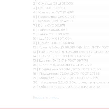
2 | Ступица ОЗШ 01.1030
3 | Ось ОЗШ 01.658
4 | Колпачок СУС 12.4301
5 | Прокладка СУС 00.051
6 | Фланец СУС 12.4299
7 | Болт СУС 00.671
8 | Гайка 400.00.662
9 | Гайка ОЗШ 00.672
10 | Шайба Н 080.11.004
11 | Шайба ОЗШ 00.4019A
12 | Болт М5-6gх10.88.019 DIN 933 (ДСТУ ГОС
13 | Гайка М24х2-6Н.04.019 DIN 937 (ДСТУ ГО
14 | Шайба 5 65Г 019 ГОСТ 6402-70
15 | Шплинт 5х45.019 ГОСТ 397-79
16 | Шплинт 6,3х80.019 ГОСТ 397-79
17 | Подшипник 7208А ДСТУ ГОСТ 27365
18 | Подшипник 7210А ДСТУ ГОСТ 27365
19 | Манжета 1.1-70х95-1/1 ГОСТ 8752-79
20 | Масленка 2.2.45.Ц6хр с желтым колпач
21 | Обод колеса 710.3101012 6 1/2 Jх15Н2
Возврат к списку