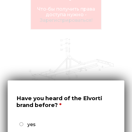
Медиа
Что-бы получить права
Кар
доступа нужно -
Зарегистрироваться!
Купить 
Найти 
Конт
Have you heard of the Elvorti
brand before?
Валы подъёма сошников сеялки ALFA 4
yes
MINI-TILL